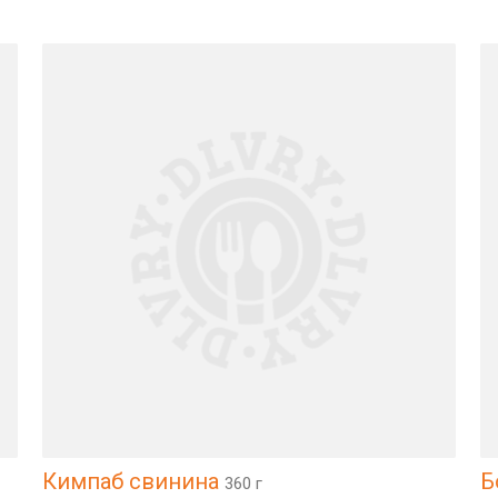
Кимпаб свинина
Б
360 г