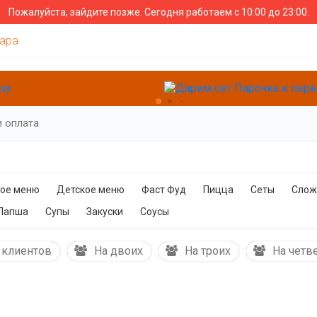
Пожалуйста, зайдите позже.
Сегодня работаем с 10:00 до 23:00.
мара
и оплата
ное меню
Детское меню
Фаст Фуд
Пицца
Сеты
Слож
Лапша
Супы
Закуски
Соусы
 клиентов
На двоих
На троих
На четв