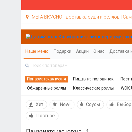
МЕГА ВКУСНО - доставка суши и роллов | Са
Наше меню
Подарки
Акции
О нас
Доставка 
Паназиатская кухня
Пиццы из половинок
Пост
Обжаренные роллы
Классические роллы
WOK 
Хит
New!
Соусы
Выбор
Постное
Паназиатская кухня
4