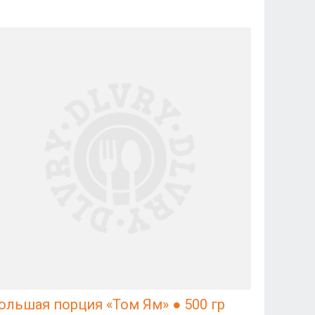
ольшая порция «Том Ям» ● 500 гр