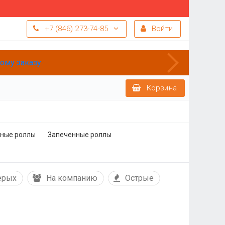
+7 (846) 273-74-85
Войти
Корзина
ные роллы
Запеченные роллы
ерых
На компанию
Острые